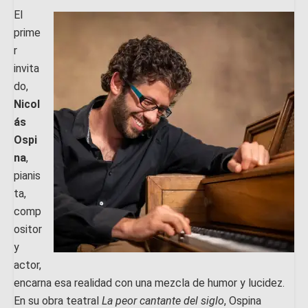
El
prime
r
invita
do,
Nicol
ás
Ospi
na
,
pianis
ta,
comp
ositor
y
actor,
encarna esa realidad con una mezcla de humor y lucidez.
En su obra teatral
La peor cantante del siglo
, Ospina