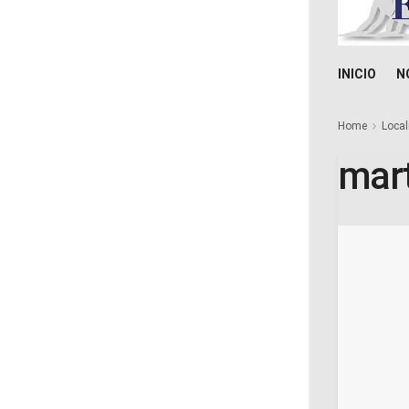
INICIO
N
Home
Local
mart