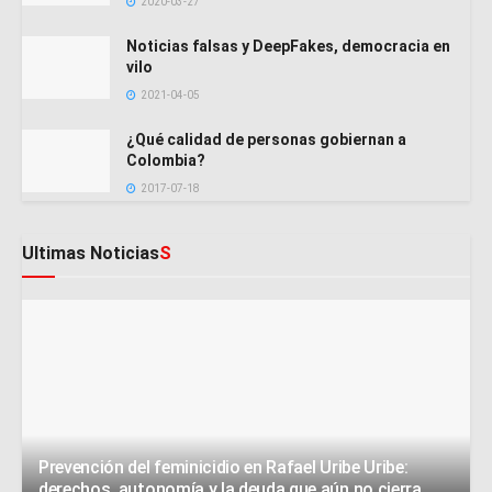
2020-03-27
Noticias falsas y DeepFakes, democracia en
vilo
2021-04-05
¿Qué calidad de personas gobiernan a
Colombia?
2017-07-18
Ultimas Noticias
S
Prevención del feminicidio en Rafael Uribe Uribe:
derechos, autonomía y la deuda que aún no cierra