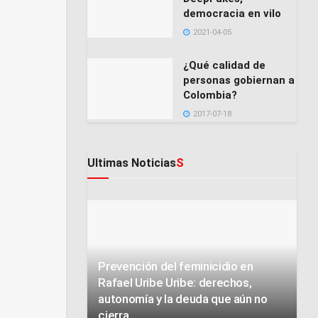
democracia en vilo
2021-04-05
¿Qué calidad de
personas gobiernan a
Colombia?
2017-07-18
Ultimas Noticias
S
Prevención del feminicidio en
Rafael Uribe Uribe: derechos,
autonomía y la deuda que aún no
cierra