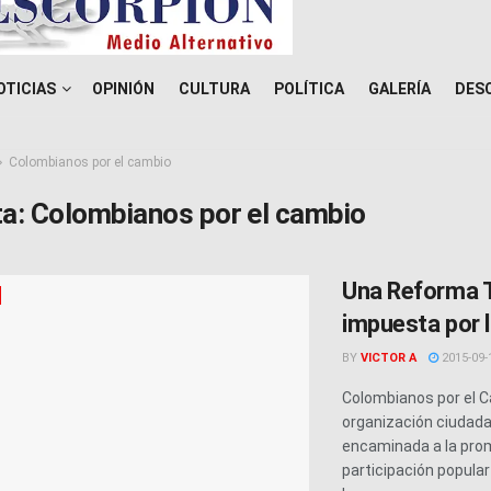
OTICIAS
OPINIÓN
CULTURA
POLÍTICA
GALERÍA
DES
Colombianos por el cambio
ta:
Colombianos por el cambio
Una Reforma T
impuesta por 
BY
VICTOR A
2015-09-
Colombianos por el 
organización ciudad
encaminada a la prom
participación popula