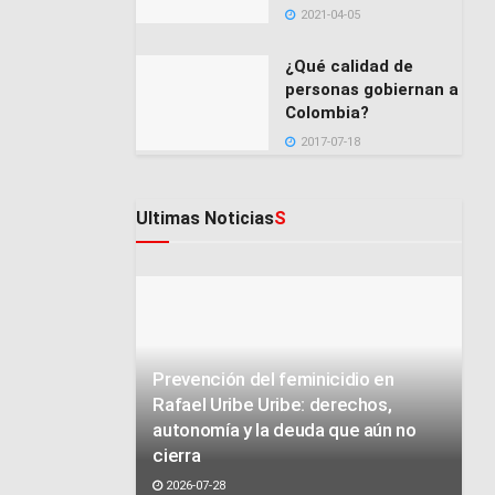
2021-04-05
¿Qué calidad de
personas gobiernan a
Colombia?
2017-07-18
Ultimas Noticias
S
Prevención del feminicidio en
Rafael Uribe Uribe: derechos,
autonomía y la deuda que aún no
cierra
2026-07-28