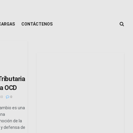
CARGAS
CONTÁCTENOS
ributaria
la OCD
10
0
Cambio es una
ana
oción de la
r y defensa de