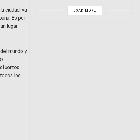
la ciudad, ya
LOAD MORE
bana. Es por
un lugar
s del mundo y
os
esfuerzos
 todos los