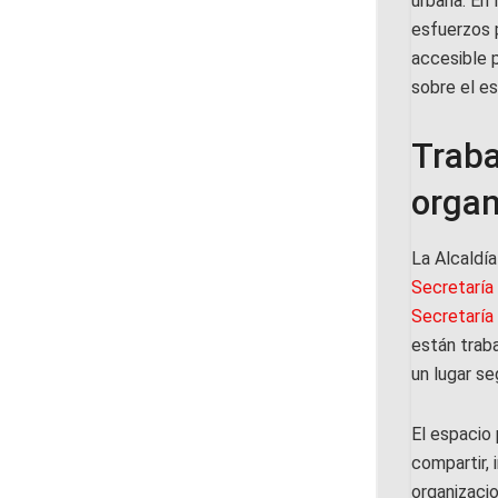
urbana. En
esfuerzos p
accesible 
sobre el es
Traba
organ
La Alcaldía
Secretaría
Secretaría
están traba
un lugar se
El espacio
compartir, 
organizaci