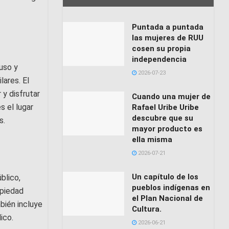
Puntada a puntada
las mujeres de RUU
cosen su propia
independencia
 uso y
2026-07-23
lares. El
 y disfrutar
Cuando una mujer de
s el lugar
Rafael Uribe Uribe
descubre que su
s.
mayor producto es
ella misma
2026-07-21
Un capítulo de los
blico,
pueblos indígenas en
opiedad
el Plan Nacional de
bién incluye
Cultura.
ico.
2026-06-21