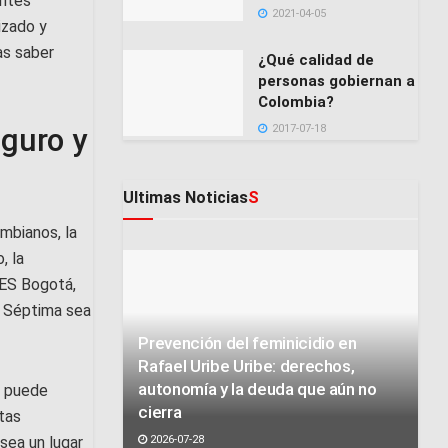
antes
2021-04-05
izado y
as saber
¿Qué calidad de
personas gobiernan a
Colombia?
guro y
2017-07-18
Ultimas Noticias
S
mbianos, la
, la
PES Bogotá,
a Séptima sea
Prevención del feminicidio en
Rafael Uribe Uribe: derechos,
autonomía y la deuda que aún no
e puede
cierra
stas
sea un lugar
2026-07-28