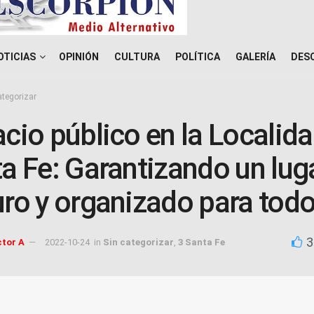
OTICIAS
OPINIÓN
CULTURA
POLÍTICA
GALERÍA
DES
ategorizar
cio público en la Localid
a Fe: Garantizando un lug
ro y organizado para tod
3
ctor A
2022-10-24
in
Sin categorizar
,
3 Santa Fe