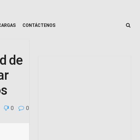
CARGAS
CONTÁCTENOS
ad de
ar
os
0
0