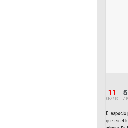
11
5
SHARES
VI
El espacio 
que es el l