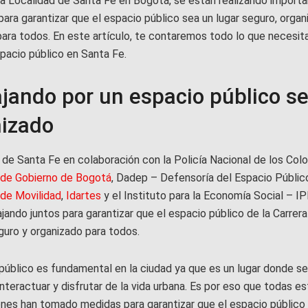
 la Localidad de Santa Fe en Bogotá, se están realizando import
ara garantizar que el espacio público sea un lugar seguro, organ
para todos. En este artículo, te contaremos todo lo que necesit
pacio público en Santa Fe.
jando por un espacio público se
izado
 de Santa Fe en colaboración con la Policía Nacional de los Colo
 de Gobierno de Bogotá
, Dadep – Defensoría del Espacio Público
 de Movilidad
,
Idartes
y el Instituto para la Economía Social – I
jando juntos para garantizar que el espacio público de la Carrer
guro y organizado para todos.
 público es fundamental en la ciudad ya que es un lugar donde s
interactuar y disfrutar de la vida urbana. Es por eso que todas e
ones han tomado medidas para garantizar que el espacio público 