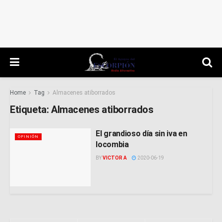
Home
Tag
Almacenes atiborrados
Etiqueta:
Almacenes atiborrados
El grandioso día sin iva en
OPINIÓN
locombia
BY
VICTOR A
2020-06-19