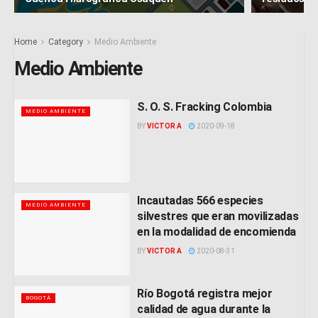
Home
Category
Medio Ambiente
Medio Ambiente
S. O. S. Fracking Colombia
MEDIO AMBIENTE
BY
VICTOR A
2020-09-18
Incautadas 566 especies
MEDIO AMBIENTE
silvestres que eran movilizadas
en la modalidad de encomienda
BY
VICTOR A
2020-08-31
Río Bogotá registra mejor
BOGOTÁ
calidad de agua durante la