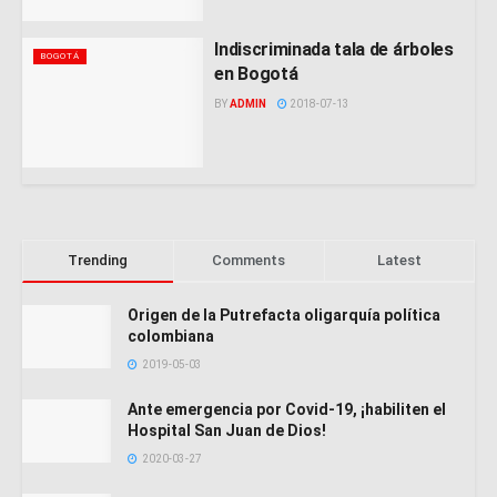
Indiscriminada tala de árboles
BOGOTÁ
en Bogotá
BY
ADMIN
2018-07-13
Trending
Comments
Latest
Origen de la Putrefacta oligarquía política
colombiana
2019-05-03
Ante emergencia por Covid-19, ¡habiliten el
Hospital San Juan de Dios!
2020-03-27