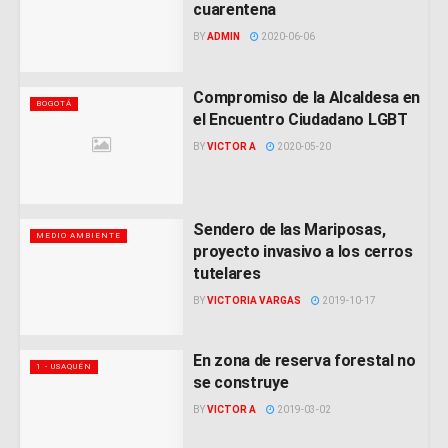
cuarentena
BY
ADMIN
2020-06-06
Compromiso de la Alcaldesa en
BOGOTÁ
el Encuentro Ciudadano LGBT
BY
VICTOR A
2020-05-20
Sendero de las Mariposas,
MEDIO AMBIENTE
proyecto invasivo a los cerros
tutelares
BY
VICTORIA VARGAS
2019-10-17
En zona de reserva forestal no
1 - USAQUÉN
se construye
BY
VICTOR A
2019-03-02