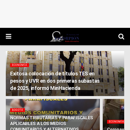
ECONOMÍA
Exitosa colocación de títulos TES en
pesos y UVR en dos primeras subastas
de 2025, informó MinHacienda
BOGOTÁ
NORMAS TRIBUTARIAS Y PARAFISCALES
ECONOMÍA
APLICABLES A LOS MEDIOS
COMUNITARIOS Y ALTERNATIVOS
Coronavirus