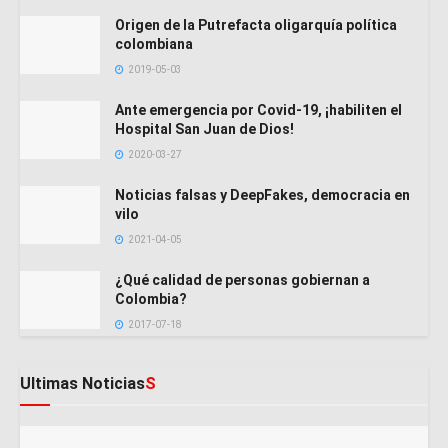
Origen de la Putrefacta oligarquía política
colombiana
2019-05-03
Ante emergencia por Covid-19, ¡habiliten el
Hospital San Juan de Dios!
2020-03-27
Noticias falsas y DeepFakes, democracia en
vilo
2021-04-05
¿Qué calidad de personas gobiernan a
Colombia?
2017-07-18
Ultimas Noticias
S